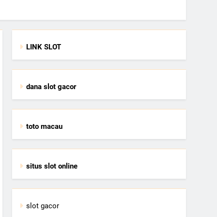
LINK SLOT
dana slot gacor
toto macau
situs slot online
slot gacor