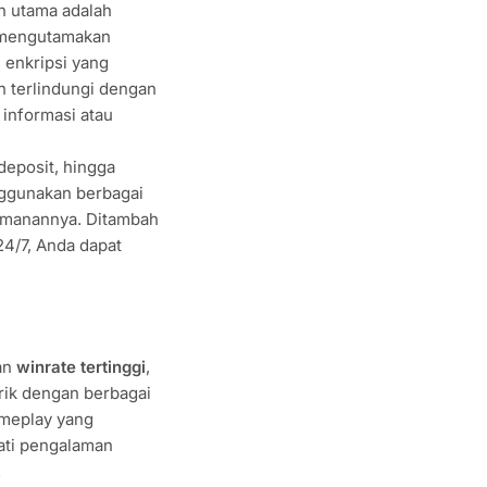
n utama adalah
mengutamakan
enkripsi yang
an terlindungi dengan
 informasi atau
deposit, hingga
ggunakan berbagai
amanannya. Ditambah
4/7, Anda dapat
an
winrate tertinggi
,
arik dengan berbagai
ameplay yang
ti pengalaman
.