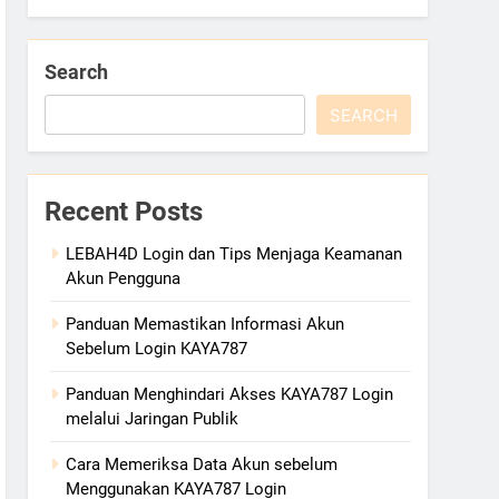
Search
SEARCH
Recent Posts
LEBAH4D Login dan Tips Menjaga Keamanan
Akun Pengguna
Panduan Memastikan Informasi Akun
Sebelum Login KAYA787
Panduan Menghindari Akses KAYA787 Login
melalui Jaringan Publik
Cara Memeriksa Data Akun sebelum
Menggunakan KAYA787 Login