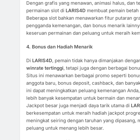
Dengan grafis yang menawan, animasi halus, dan t
permainan slot di
LARIS4D
membuat pemain betah 
Beberapa slot bahkan menawarkan fitur putaran grati
pengganda kemenangan, dan bonus menarik lainn
keseruan permainan dan peluang untuk meraih ke
4.
Bonus dan Hadiah Menarik
Di
LARIS4D
, pemain tidak hanya dimanjakan deng
winrate tertinggi
, tetapi juga dengan berbagai bon
Situs ini menawarkan berbagai promo seperti bon
anggota baru, bonus deposit, cashback, dan banya
ini dapat meningkatkan peluang kemenangan Anda,
lebih banyak kesempatan untuk bermain dan mena
Jackpot besar juga menjadi daya tarik utama di
LAR
berkesempatan untuk meraih hadiah jackpot progre
meningkat seiring dengan taruhan yang dipasang,
peluang untuk menang lebih besar.