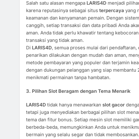
Salah satu alasan mengapa
LARIS4D
menjadi piliha
karena reputasinya sebagai situs
terpercaya
yang 
keamanan dan kenyamanan pemain. Dengan sistem 
canggih, setiap transaksi dan data pribadi Anda ak
aman. Anda tidak perlu khawatir tentang kebocoran
transaksi yang tidak aman.
Di
LARIS4D
, semua proses mulai dari pendaftaran, 
penarikan dilakukan dengan mudah dan aman, men
metode pembayaran yang populer dan terjamin ke
dengan dukungan pelanggan yang siap membantu 2
menikmati permainan tanpa hambatan.
3.
Pilihan Slot Beragam dengan Tema Menarik
LARIS4D
tidak hanya menawarkan
slot gacor
deng
tetapi juga menyediakan berbagai pilihan slot men
tema dan fitur bonus. Setiap mesin slot memiliki g
berbeda-beda, memungkinkan Anda untuk menikma
bermain yang selalu segar dan tidak membosankan