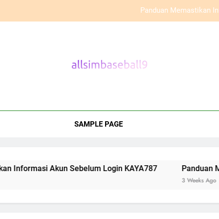
Panduan Memastikan In
Panduan Menghindari Akses K
Cara Memeriksa Data Akun
LEBAH4D Login dan T
 Sim Baseball 9
Panduan Memastikan In
seball Online Di All Sim Baseball 9. Pengalaman Game Yang Se
Panduan Menghindari Akses K
SAMPLE PAGE
Cara Memeriksa Data Akun
si Akun Sebelum Login KAYA787
Panduan Menghindari 
3 Weeks Ago