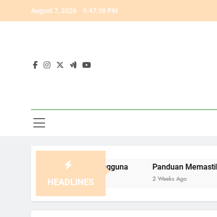
Skip
August 7, 2026
9:47:37 PM
to
content
All
Mainkan Ba
Keamanan Akun Pengguna
Panduan Memastikan Informa
2 Weeks Ago
HEADLINES