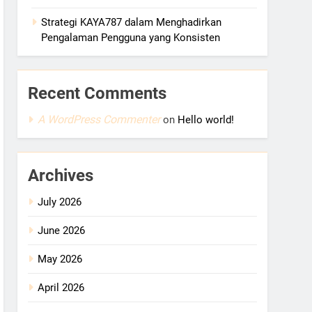
Strategi KAYA787 dalam Menghadirkan
Pengalaman Pengguna yang Konsisten
Recent Comments
A WordPress Commenter
on
Hello world!
Archives
July 2026
June 2026
May 2026
April 2026