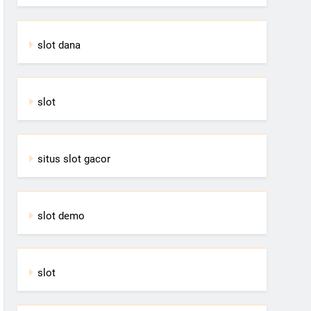
slot dana
slot
situs slot gacor
slot demo
slot