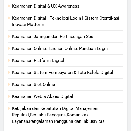
Keamanan Digital & UX Awareness
Keamanan Digital | Teknologi Login | Sistem Otentikasi |
Inovasi Platform
Keamanan Jaringan dan Perlindungan Sesi
Keamanan Online, Taruhan Online, Panduan Login
Keamanan Platform Digital
Keamanan Sistem Pembayaran & Tata Kelola Digital
Keamanan Slot Online
Keamanan Web & Akses Digital
Kebijakan dan Kepatuhan Digital,Manajemen
Reputasi,Perilaku Pengguna,Komunikasi
Layanan,Pengalaman Pengguna dan Inklusivitas