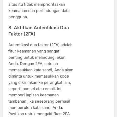
situs itu tidak memprioritaskan
keamanan dan perlindungan data
pengguna.
8.
Aktifkan Autentikasi Dua
Faktor (2FA)
Autentikasi dua faktor (2FA) adalah
fitur keamanan yang sangat
penting untuk melindungi akun
Anda. Dengan 2FA, setelah
memasukkan kata sandi, Anda akan
diminta untuk memasukkan kode
yang dikirimkan ke perangkat lain,
seperti ponsel atau email. Ini
memberi lapisan keamanan
tambahan jika seseorang berhasil
memperoleh kata sandi Anda.
Pastikan untuk mengaktifkan 2FA