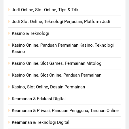
Judi Online, Slot Online, Tips & Trik
Judi Slot Online, Teknologi Perjudian, Platform Judi
Kasino & Teknologi
Kasino Online, Panduan Permainan Kasino, Teknologi
Kasino
Kasino Online, Slot Games, Permainan Mitologi
Kasino Online, Slot Online, Panduan Permainan
Kasino, Slot Online, Desain Permainan
Keamanan & Edukasi Digital
Keamanan & Privasi, Panduan Pengguna, Taruhan Online
Keamanan & Teknologi Digital