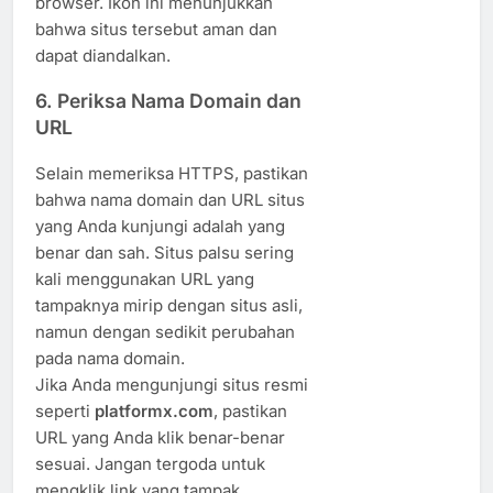
browser. Ikon ini menunjukkan
bahwa situs tersebut aman dan
dapat diandalkan.
6.
Periksa Nama Domain dan
URL
Selain memeriksa HTTPS, pastikan
bahwa nama domain dan URL situs
yang Anda kunjungi adalah yang
benar dan sah. Situs palsu sering
kali menggunakan URL yang
tampaknya mirip dengan situs asli,
namun dengan sedikit perubahan
pada nama domain.
Jika Anda mengunjungi situs resmi
seperti
platformx.com
, pastikan
URL yang Anda klik benar-benar
sesuai. Jangan tergoda untuk
mengklik link yang tampak