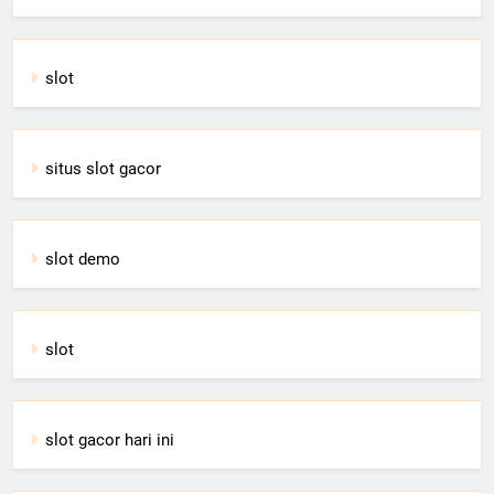
slot
situs slot gacor
slot demo
slot
slot gacor hari ini