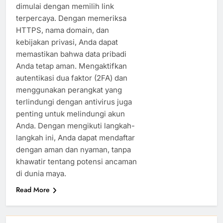
dimulai dengan memilih link
terpercaya. Dengan memeriksa
HTTPS, nama domain, dan
kebijakan privasi, Anda dapat
memastikan bahwa data pribadi
Anda tetap aman. Mengaktifkan
autentikasi dua faktor (2FA) dan
menggunakan perangkat yang
terlindungi dengan antivirus juga
penting untuk melindungi akun
Anda. Dengan mengikuti langkah-
langkah ini, Anda dapat mendaftar
dengan aman dan nyaman, tanpa
khawatir tentang potensi ancaman
di dunia maya.
Read More