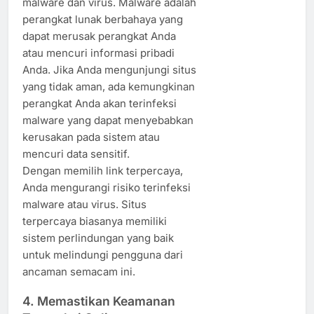
malware dan virus. Malware adalah
perangkat lunak berbahaya yang
dapat merusak perangkat Anda
atau mencuri informasi pribadi
Anda. Jika Anda mengunjungi situs
yang tidak aman, ada kemungkinan
perangkat Anda akan terinfeksi
malware yang dapat menyebabkan
kerusakan pada sistem atau
mencuri data sensitif.
Dengan memilih link terpercaya,
Anda mengurangi risiko terinfeksi
malware atau virus. Situs
terpercaya biasanya memiliki
sistem perlindungan yang baik
untuk melindungi pengguna dari
ancaman semacam ini.
4.
Memastikan Keamanan