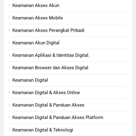
Keamanan Akses Akun
Keamanan Akses Mobile
Keamanan Akses Perangkat Pribadi
Keamanan Akun Digital
Keamanan Aplikasi & Identitas Digital.
Keamanan Browser dan Akses Digital
Keamanan Digital
Keamanan Digital & Akses Online
Keamanan Digital & Panduan Akses
Keamanan Digital & Panduan Akses Platform
Keamanan Digital & Teknologi