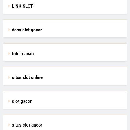
LINK SLOT
dana slot gacor
toto macau
situs slot online
slot gacor
situs slot gacor