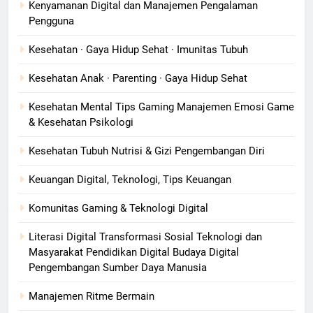
Kenyamanan Digital dan Manajemen Pengalaman
Pengguna
Kesehatan · Gaya Hidup Sehat · Imunitas Tubuh
Kesehatan Anak · Parenting · Gaya Hidup Sehat
Kesehatan Mental Tips Gaming Manajemen Emosi Game
& Kesehatan Psikologi
Kesehatan Tubuh Nutrisi & Gizi Pengembangan Diri
Keuangan Digital, Teknologi, Tips Keuangan
Komunitas Gaming & Teknologi Digital
Literasi Digital Transformasi Sosial Teknologi dan
Masyarakat Pendidikan Digital Budaya Digital
Pengembangan Sumber Daya Manusia
Manajemen Ritme Bermain