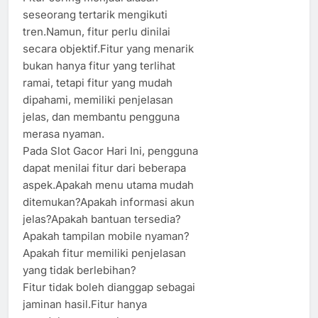
seseorang tertarik mengikuti
tren.Namun, fitur perlu dinilai
secara objektif.Fitur yang menarik
bukan hanya fitur yang terlihat
ramai, tetapi fitur yang mudah
dipahami, memiliki penjelasan
jelas, dan membantu pengguna
merasa nyaman.
Pada Slot Gacor Hari Ini, pengguna
dapat menilai fitur dari beberapa
aspek.Apakah menu utama mudah
ditemukan?Apakah informasi akun
jelas?Apakah bantuan tersedia?
Apakah tampilan mobile nyaman?
Apakah fitur memiliki penjelasan
yang tidak berlebihan?
Fitur tidak boleh dianggap sebagai
jaminan hasil.Fitur hanya