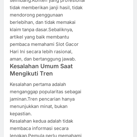
seimbang.Konten yang profesional
tidak memberikan janji hasil, tidak
mendorong penggunaan
berlebihan, dan tidak memakai
klaim tanpa dasar.Sebaliknya,
artikel yang baik membantu
pembaca memahami Slot Gacor
Hari Ini secara lebih rasional,
aman, dan bertanggung jawab.
Kesalahan Umum Saat
Mengikuti Tren
Kesalahan pertama adalah
menganggap popularitas sebagai
jaminan.Tren pencarian hanya
menunjukkan minat, bukan
kepastian.
Kesalahan kedua adalah tidak
membaca informasi secara
lengkap.Pemula perlu memahami