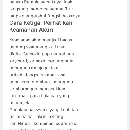
paham.Pemula sebaiknya tidak
langsung mencoba semua fitur
tanpa mengetahui fungsi dasarnya.
Cara Ketiga: Perhatikan
Keamanan Akun
Keamanan akun menjadi bagian
penting saat mengikuti tren
digital.Semakin populer sebuah
keyword, semakin penting pula
pengguna menjaga data
pribadi.Jangan sampai rasa
penasaran membuat pengguna
sembarangan memasukkan
informasi pada halaman yang
belum jelas.
Gunakan password yang kuat dan
berbeda dari akun penting
lain.Hindari kombinasi sederhana