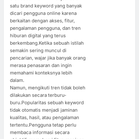
satu brand keyword yang banyak
dicari pengguna online karena
berkaitan dengan akses, fitur,
pengalaman pengguna, dan tren
hiburan digital yang terus
berkembang.Ketika sebuah istilah
semakin sering muncul di
pencarian, wajar jika banyak orang
merasa penasaran dan ingin
memahami konteksnya lebih
dalam.
Namun, mengikuti tren tidak boleh
dilakukan secara terburu-
buru.Popularitas sebuah keyword
tidak otomatis menjadi jaminan
kualitas, hasil, atau pengalaman
tertentu.Pengguna tetap perlu
membaca informasi secara