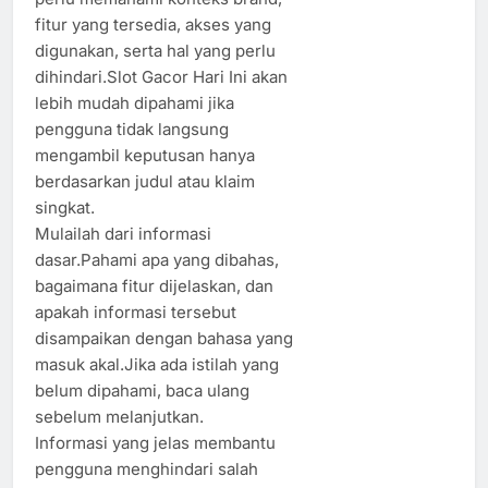
fitur yang tersedia, akses yang
digunakan, serta hal yang perlu
dihindari.Slot Gacor Hari Ini akan
lebih mudah dipahami jika
pengguna tidak langsung
mengambil keputusan hanya
berdasarkan judul atau klaim
singkat.
Mulailah dari informasi
dasar.Pahami apa yang dibahas,
bagaimana fitur dijelaskan, dan
apakah informasi tersebut
disampaikan dengan bahasa yang
masuk akal.Jika ada istilah yang
belum dipahami, baca ulang
sebelum melanjutkan.
Informasi yang jelas membantu
pengguna menghindari salah