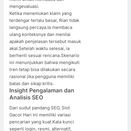
mengevaluasi.
Ketika menemukan klaim yang
terdengar terlalu besar, Rian tidak
langsung percaya.Ia membaca
ulang konteksnya dan menilai
apakah penjelasan tersebut masuk
akal.Setelah waktu selesai, ia
berhenti sesuai rencana.Skenario
ini menunjukkan bahwa mengikuti
tren tetap bisa dilakukan secara
rasional jika pengguna memiliki
batas dan sikap kritis.
Insight Pengalaman dan
Analisis SEO
Dari sudut pandang SEO, Slot
Gacor Hari Ini memiliki variasi
pencarian yang kuat.Kata kunci
seperti login, resmi, alternatif,