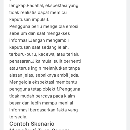
lengkap.Padahal, ekspektasi yang
tidak realistis dapat memicu
keputusan impulsif.
Pengguna perlu mengelola emosi
sebelum dan saat mengakses
informasi.Jangan mengambil
keputusan saat sedang lelah,
terburu-buru, kecewa, atau terlalu
penasaran.Jika mulai sulit berhenti
atau terus ingin melanjutkan tanpa
alasan jelas, sebaiknya ambil jeda.
Mengelola ekspektasi membantu
pengguna tetap objektif.Pengguna
tidak mudah percaya pada klaim
besar dan lebih mampu menilai
informasi berdasarkan fakta yang
tersedia.
Contoh Skenario