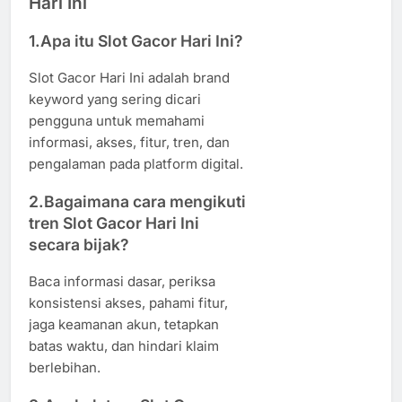
Hari Ini
1.Apa itu Slot Gacor Hari Ini?
Slot Gacor Hari Ini adalah brand
keyword yang sering dicari
pengguna untuk memahami
informasi, akses, fitur, tren, dan
pengalaman pada platform digital.
2.Bagaimana cara mengikuti
tren Slot Gacor Hari Ini
secara bijak?
Baca informasi dasar, periksa
konsistensi akses, pahami fitur,
jaga keamanan akun, tetapkan
batas waktu, dan hindari klaim
berlebihan.