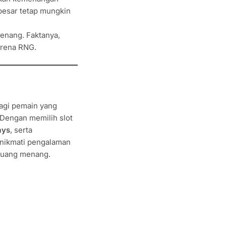
besar tetap mungkin
enang. Faktanya,
arena RNG.
 bagi pemain yang
 Dengan memilih slot
ays
, serta
enikmati pengalaman
luang menang.