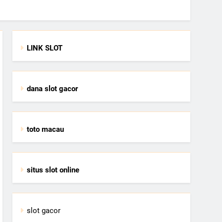
LINK SLOT
dana slot gacor
toto macau
situs slot online
slot gacor