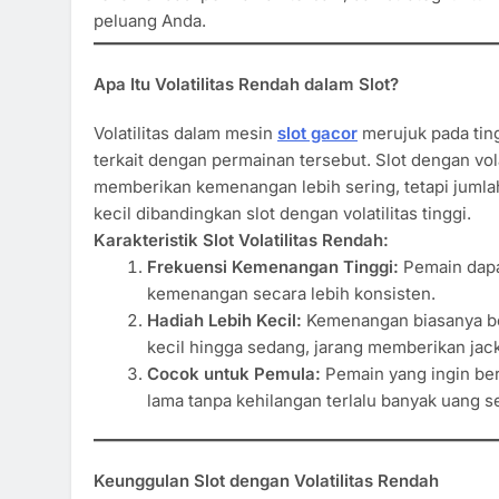
peluang Anda.
Apa Itu Volatilitas Rendah dalam Slot?
Volatilitas dalam mesin
slot gacor
merujuk pada ting
terkait dengan permainan tersebut. Slot dengan vola
memberikan kemenangan lebih sering, tetapi jumla
kecil dibandingkan slot dengan volatilitas tinggi.
Karakteristik Slot Volatilitas Rendah:
Frekuensi Kemenangan Tinggi:
Pemain dapa
kemenangan secara lebih konsisten.
Hadiah Lebih Kecil:
Kemenangan biasanya b
kecil hingga sedang, jarang memberikan jack
Cocok untuk Pemula:
Pemain yang ingin be
lama tanpa kehilangan terlalu banyak uang ser
Keunggulan Slot dengan Volatilitas Rendah