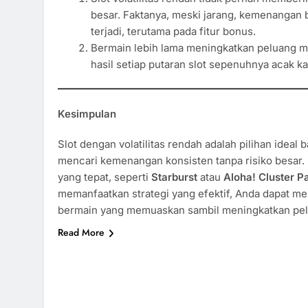
besar. Faktanya, meski jarang, kemenangan 
terjadi, terutama pada fitur bonus.
Bermain lebih lama meningkatkan peluang m
hasil setiap putaran slot sepenuhnya acak k
Kesimpulan
Slot dengan volatilitas rendah adalah pilihan ideal
mencari kemenangan konsisten tanpa risiko besar.
yang tepat, seperti
Starburst
atau
Aloha! Cluster P
memanfaatkan strategi yang efektif, Anda dapat m
bermain yang memuaskan sambil meningkatkan pe
Read More