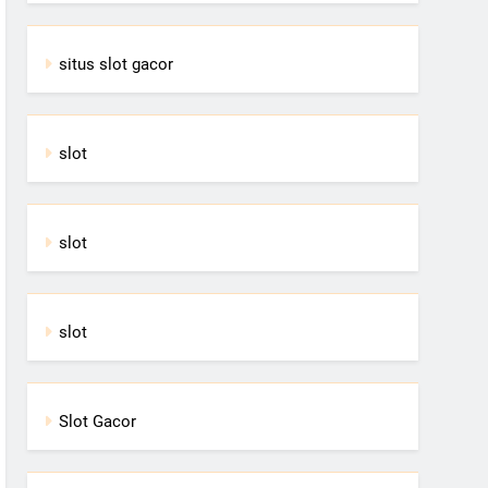
situs slot gacor
slot
slot
slot
Slot Gacor