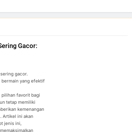
Sering Gacor:
 sering gacor.
s bermain yang efektif
pilihan favorit bagi
un tetap memiliki
emberikan kemenangan
 Artikel ini akan
 jenis ini,
k memaksimalkan