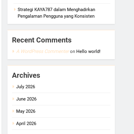
Strategi KAYA787 dalam Menghadirkan
Pengalaman Pengguna yang Konsisten
Recent Comments
A WordPress Commenter
on
Hello world!
Archives
July 2026
June 2026
May 2026
April 2026