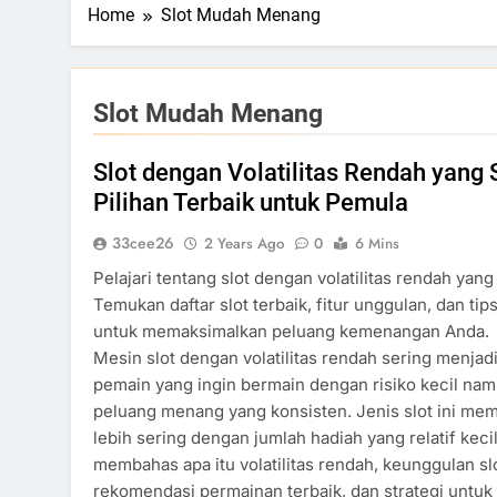
Home
Slot Mudah Menang
Slot Mudah Menang
Slot dengan Volatilitas Rendah yang 
Pilihan Terbaik untuk Pemula
33cee26
2 Years Ago
0
6 Mins
Pelajari tentang slot dengan volatilitas rendah yang
Temukan daftar slot terbaik, fitur unggulan, dan tip
untuk memaksimalkan peluang kemenangan Anda.
Mesin slot dengan volatilitas rendah sering menjadi 
pemain yang ingin bermain dengan risiko kecil nam
peluang menang yang konsisten. Jenis slot ini m
lebih sering dengan jumlah hadiah yang relatif kecil.
membahas apa itu volatilitas rendah, keunggulan slot
rekomendasi permainan terbaik, dan strategi untu