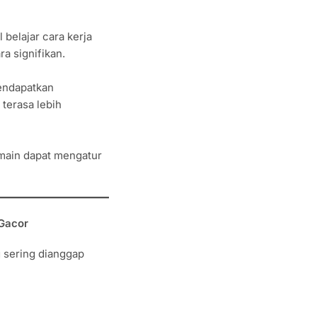
 belajar cara kerja
ra signifikan.
endapatkan
terasa lebih
main dapat mengatur
 Gacor
g sering dianggap