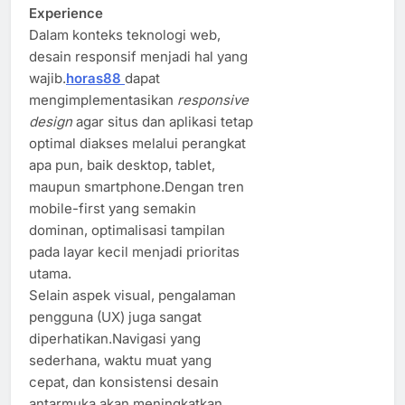
Experience
Dalam konteks teknologi web,
desain responsif menjadi hal yang
wajib.
horas88
dapat
mengimplementasikan
responsive
design
agar situs dan aplikasi tetap
optimal diakses melalui perangkat
apa pun, baik desktop, tablet,
maupun smartphone.Dengan tren
mobile-first yang semakin
dominan, optimalisasi tampilan
pada layar kecil menjadi prioritas
utama.
Selain aspek visual, pengalaman
pengguna (UX) juga sangat
diperhatikan.Navigasi yang
sederhana, waktu muat yang
cepat, dan konsistensi desain
antarmuka akan meningkatkan