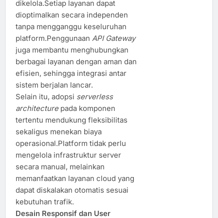
dikelola.Setiap layanan dapat
dioptimalkan secara independen
tanpa mengganggu keseluruhan
platform.Penggunaan
API Gateway
juga membantu menghubungkan
berbagai layanan dengan aman dan
efisien, sehingga integrasi antar
sistem berjalan lancar.
Selain itu, adopsi
serverless
architecture
pada komponen
tertentu mendukung fleksibilitas
sekaligus menekan biaya
operasional.Platform tidak perlu
mengelola infrastruktur server
secara manual, melainkan
memanfaatkan layanan cloud yang
dapat diskalakan otomatis sesuai
kebutuhan trafik.
Desain Responsif dan User