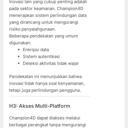
Inovasi lain yang cukup penting adalah
pada sektor keamanan. Champion4D
menerapkan sistem perlindungan data
yang dirancang untuk mengurangi
risiko penyalahgunaan.
Beberapa pendekatan yang umum
digunakan:
Enkripsi data
Sistem autentikasi
Deteksi aktivitas tidak wajar
Pendekatan ini menunjukkan bahwa
inovasi tidak hanya soal kenyamanan,
tetapi juga perlindungan pengguna.
H3: Akses Multi-Platform
Champion4D dapat diakses melalui
berbagai perangkat tanpa mengurangi