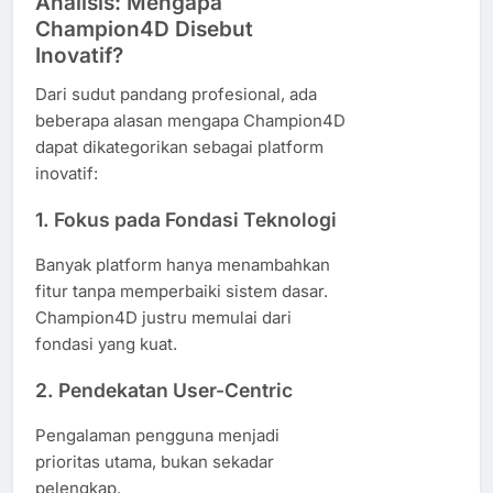
Analisis: Mengapa
Champion4D Disebut
Inovatif?
Dari sudut pandang profesional, ada
beberapa alasan mengapa Champion4D
dapat dikategorikan sebagai platform
inovatif:
1. Fokus pada Fondasi Teknologi
Banyak platform hanya menambahkan
fitur tanpa memperbaiki sistem dasar.
Champion4D justru memulai dari
fondasi yang kuat.
2. Pendekatan User-Centric
Pengalaman pengguna menjadi
prioritas utama, bukan sekadar
pelengkap.