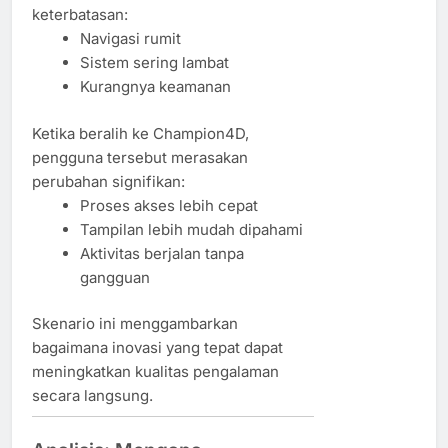
keterbatasan:
Navigasi rumit
Sistem sering lambat
Kurangnya keamanan
Ketika beralih ke Champion4D,
pengguna tersebut merasakan
perubahan signifikan:
Proses akses lebih cepat
Tampilan lebih mudah dipahami
Aktivitas berjalan tanpa
gangguan
Skenario ini menggambarkan
bagaimana inovasi yang tepat dapat
meningkatkan kualitas pengalaman
secara langsung.