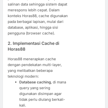
salinan data sehingga sistem dapat
merespons lebih cepat. Dalam
konteks Horas88, cache digunakan
pada berbagai lapisan, mulai dari
database, aplikasi, hingga sisi
pengguna (browser cache).
2. Implementasi Cache di
Horas88
Horas88 menerapkan cache
dengan pendekatan multi-layer,
yang melibatkan beberapa
teknologi modern:
Database caching
, di mana
query yang sering
digunakan disimpan agar
tidak perlu diulang berkali-
kali.