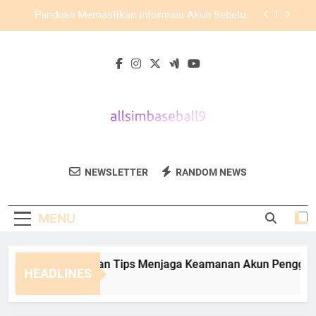
Skip
Panduan Menghindari Akses KAYA787 Login
to
melalui Jaringan Publik
content
Cara Memeriksa Data Akun sebelum
Menggunakan KAYA787 Login
LEBAH4D Login dan Tips Menjaga Keamanan
Akun Pengguna
Panduan Memastikan Informasi Akun Sebelum
Login KAYA787
Panduan Menghindari Akses KAYA787 Login
melalui Jaringan Publik
All Sim Baseball
Mainkan Baseball Online Di All Sim Baseball
Cara Memeriksa Data Akun sebelum
NEWSLETTER
RANDOM NEWS
9
Menggunakan KAYA787 Login
9. Pengalaman Game Yang Seru Dan
Realistis.
MENU
BAH4D Login dan Tips Menjaga Keamanan Akun Pengguna
HEADLINES
Weeks Ago