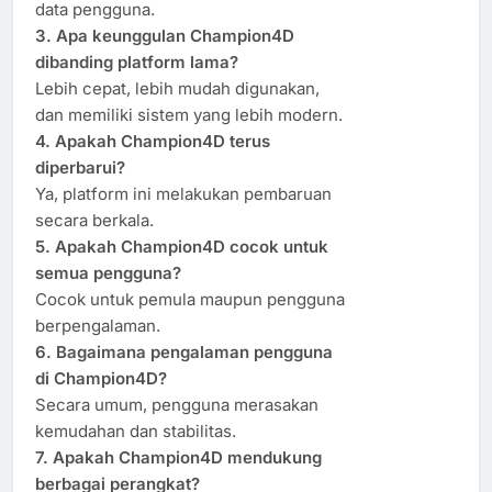
data pengguna.
3. Apa keunggulan Champion4D
dibanding platform lama?
Lebih cepat, lebih mudah digunakan,
dan memiliki sistem yang lebih modern.
4. Apakah Champion4D terus
diperbarui?
Ya, platform ini melakukan pembaruan
secara berkala.
5. Apakah Champion4D cocok untuk
semua pengguna?
Cocok untuk pemula maupun pengguna
berpengalaman.
6. Bagaimana pengalaman pengguna
di Champion4D?
Secara umum, pengguna merasakan
kemudahan dan stabilitas.
7. Apakah Champion4D mendukung
berbagai perangkat?