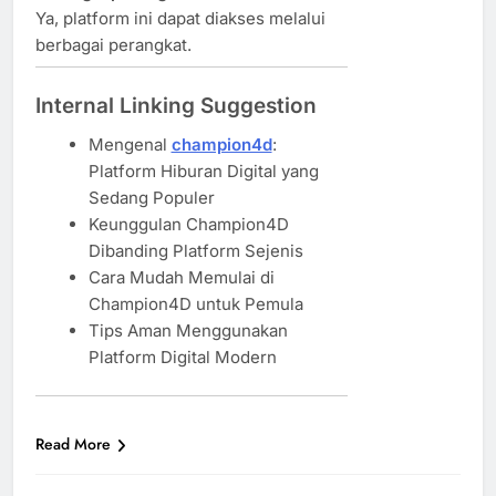
Ya, platform ini dapat diakses melalui
berbagai perangkat.
Internal Linking Suggestion
Mengenal
champion4d
:
Platform Hiburan Digital yang
Sedang Populer
Keunggulan Champion4D
Dibanding Platform Sejenis
Cara Mudah Memulai di
Champion4D untuk Pemula
Tips Aman Menggunakan
Platform Digital Modern
Read More