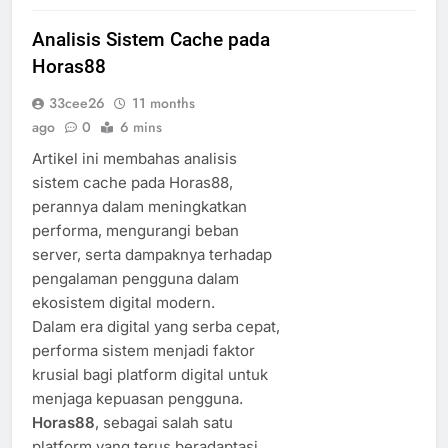
Analisis Sistem Cache pada
Horas88
33cee26
11 months
ago
0
6 mins
Artikel ini membahas analisis
sistem cache pada Horas88,
perannya dalam meningkatkan
performa, mengurangi beban
server, serta dampaknya terhadap
pengalaman pengguna dalam
ekosistem digital modern.
Dalam era digital yang serba cepat,
performa sistem menjadi faktor
krusial bagi platform digital untuk
menjaga kepuasan pengguna.
Horas88
, sebagai salah satu
platform yang terus beradaptasi