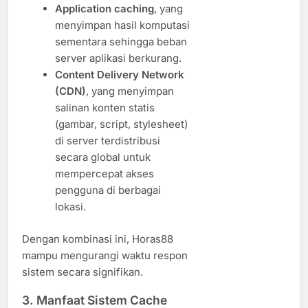
Application caching
, yang
menyimpan hasil komputasi
sementara sehingga beban
server aplikasi berkurang.
Content Delivery Network
(CDN)
, yang menyimpan
salinan konten statis
(gambar, script, stylesheet)
di server terdistribusi
secara global untuk
mempercepat akses
pengguna di berbagai
lokasi.
Dengan kombinasi ini, Horas88
mampu mengurangi waktu respon
sistem secara signifikan.
3. Manfaat Sistem Cache