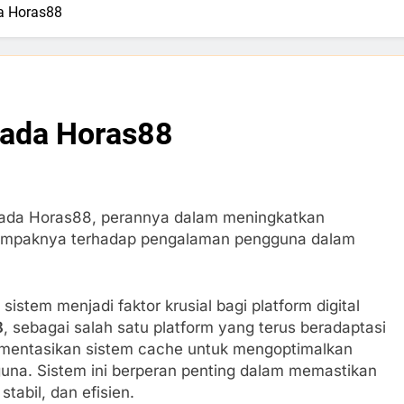
a Horas88
pada Horas88
 pada Horas88, perannya dalam meningkatkan
 dampaknya terhadap pengalaman pengguna dalam
sistem menjadi faktor krusial bagi platform digital
8
, sebagai salah satu platform yang terus beradaptasi
mentasikan sistem cache untuk mengoptimalkan
una. Sistem ini berperan penting dalam memastikan
tabil, dan efisien.