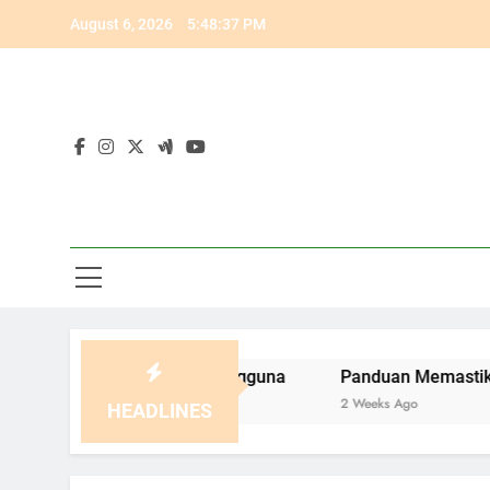
Skip
August 6, 2026
5:48:38 PM
to
content
All
Mainkan Ba
eamanan Akun Pengguna
Panduan Memastikan Informas
2 Weeks Ago
HEADLINES