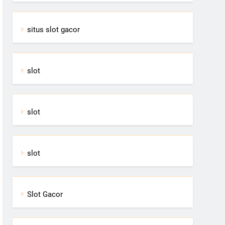
situs slot gacor
slot
slot
slot
Slot Gacor