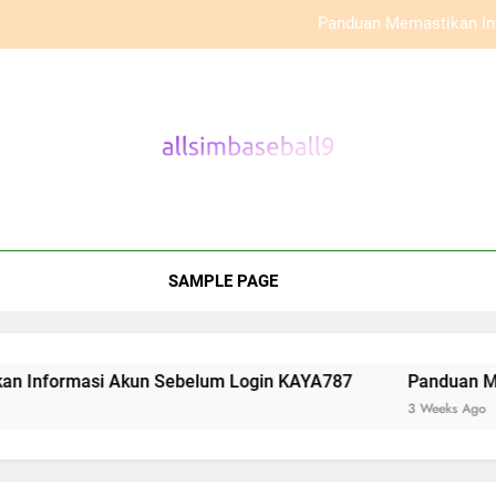
Panduan Memastikan In
Panduan Menghindari Akses K
Cara Memeriksa Data Akun
LEBAH4D Login dan T
 Sim Baseball 9
Panduan Memastikan In
seball Online Di All Sim Baseball 9. Pengalaman Game Yang Se
Panduan Menghindari Akses K
SAMPLE PAGE
Cara Memeriksa Data Akun
i Akun Sebelum Login KAYA787
Panduan Menghindari A
3 Weeks Ago