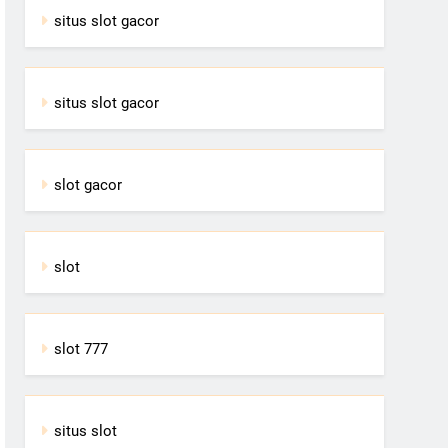
situs slot gacor
situs slot gacor
slot gacor
slot
slot 777
situs slot