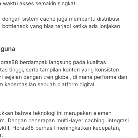
a waktu akses semakin singkat.
i dengan sistem cache juga membantu distribusi
 bottleneck yang bisa terjadi ketika ada lonjakan
gguna
Horas88 berdampak langsung pada kualitas
tas tinggi, serta tampilan konten yang konsisten
 sejalan dengan tren global, di mana performa dan
 keberhasilan sebuah platform digital.
ukkan bahwa teknologi ini merupakan elemen
m. Dengan penerapan multi-layer caching, integrasi
fektif, Horas88 berhasil meningkatkan kecepatan,
a.