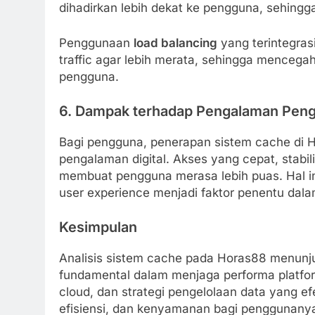
dihadirkan lebih dekat ke pengguna, sehingg
Penggunaan
load balancing
yang terintegras
traffic agar lebih merata, sehingga mencegah
pengguna.
6. Dampak terhadap Pengalaman Pen
Bagi pengguna, penerapan sistem cache di 
pengalaman digital. Akses yang cepat, stabili
membuat pengguna merasa lebih puas. Hal ini
user experience menjadi faktor penentu dalam
Kesimpulan
Analisis sistem cache pada Horas88 menunj
fundamental dalam menjaga performa platfor
cloud, dan strategi pengelolaan data yang e
efisiensi, dan kenyamanan bagi penggunany