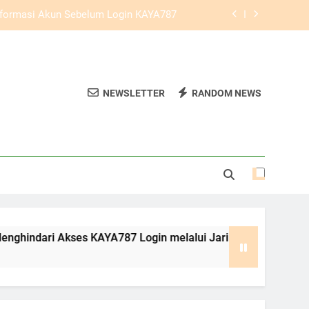
formasi Akun Sebelum Login KAYA787
AYA787 Login melalui Jaringan Publik
 sebelum Menggunakan KAYA787 Login
NEWSLETTER
RANDOM NEWS
ips Menjaga Keamanan Akun Pengguna
formasi Akun Sebelum Login KAYA787
ru Dan Realistis.
AYA787 Login melalui Jaringan Publik
 sebelum Menggunakan KAYA787 Login
kses KAYA787 Login melalui Jaringan Publik
Cara Mem
3 Weeks Ago