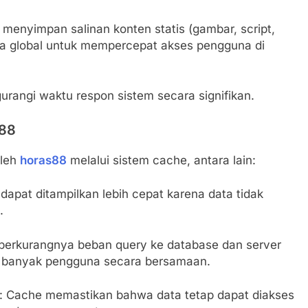
 menyimpan salinan konten statis (gambar, script,
cara global untuk mempercepat akses pengguna di
angi waktu respon sistem secara signifikan.
s88
oleh
horas88
melalui sistem cache, antara lain:
 dapat ditampilkan lebih cepat karena data tidak
.
berkurangnya beban query ke database dan server
ih banyak pengguna secara bersamaan.
: Cache memastikan bahwa data tetap dapat diakses