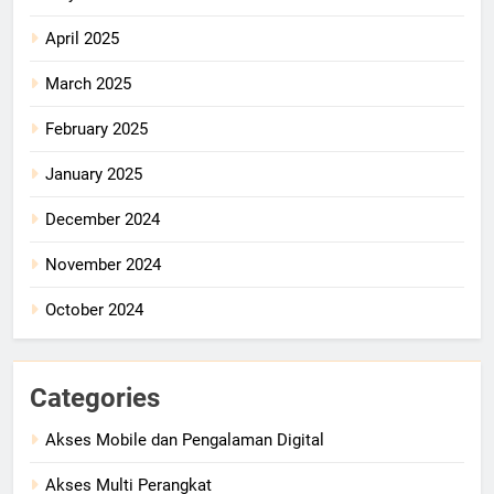
April 2025
March 2025
February 2025
January 2025
December 2024
November 2024
October 2024
Categories
Akses Mobile dan Pengalaman Digital
Akses Multi Perangkat