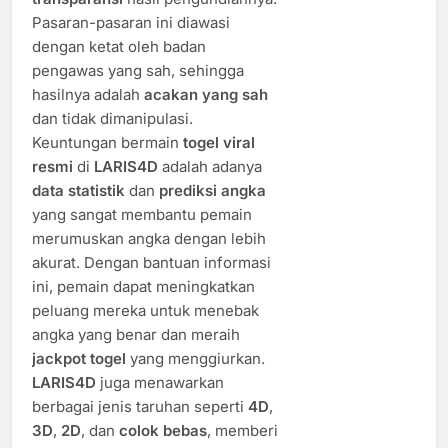
Pasaran-pasaran ini diawasi
dengan ketat oleh badan
pengawas yang sah, sehingga
hasilnya adalah
acakan yang sah
dan tidak dimanipulasi.
Keuntungan bermain
togel viral
resmi
di
LARIS4D
adalah adanya
data statistik
dan
prediksi angka
yang sangat membantu pemain
merumuskan angka dengan lebih
akurat. Dengan bantuan informasi
ini, pemain dapat meningkatkan
peluang mereka untuk menebak
angka yang benar dan meraih
jackpot togel
yang menggiurkan.
LARIS4D
juga menawarkan
berbagai jenis taruhan seperti
4D
,
3D
,
2D
, dan
colok bebas
, memberi