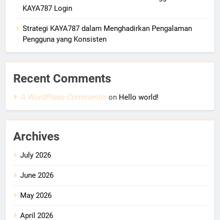
KAYA787 Login
Strategi KAYA787 dalam Menghadirkan Pengalaman
Pengguna yang Konsisten
Recent Comments
A WordPress Commenter
on
Hello world!
Archives
July 2026
June 2026
May 2026
April 2026