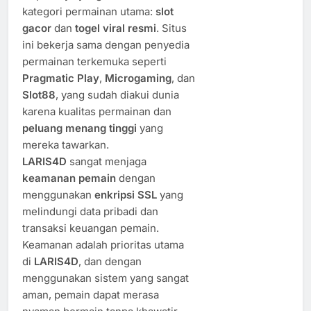
kategori permainan utama:
slot
gacor
dan
togel viral resmi
. Situs
ini bekerja sama dengan penyedia
permainan terkemuka seperti
Pragmatic Play
,
Microgaming
, dan
Slot88
, yang sudah diakui dunia
karena kualitas permainan dan
peluang menang tinggi
yang
mereka tawarkan.
LARIS4D
sangat menjaga
keamanan pemain
dengan
menggunakan
enkripsi SSL
yang
melindungi data pribadi dan
transaksi keuangan pemain.
Keamanan adalah prioritas utama
di
LARIS4D
, dan dengan
menggunakan sistem yang sangat
aman, pemain dapat merasa