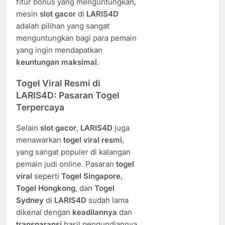
fitur bonus yang menguntungkan,
mesin
slot gacor
di
LARIS4D
adalah pilihan yang sangat
menguntungkan bagi para pemain
yang ingin mendapatkan
keuntungan maksimal
.
Togel Viral Resmi di
LARIS4D: Pasaran Togel
Terpercaya
Selain
slot gacor
,
LARIS4D
juga
menawarkan
togel viral resmi
,
yang sangat populer di kalangan
pemain judi online. Pasaran
togel
viral
seperti
Togel Singapore
,
Togel Hongkong
, dan
Togel
Sydney
di
LARIS4D
sudah lama
dikenal dengan
keadilannya
dan
transparansi
hasil pengundiannya.