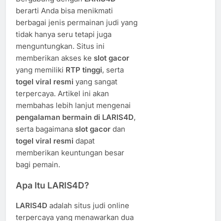
berarti Anda bisa menikmati
berbagai jenis permainan judi yang
tidak hanya seru tetapi juga
menguntungkan. Situs ini
memberikan akses ke
slot gacor
yang memiliki
RTP tinggi
, serta
togel viral resmi
yang sangat
terpercaya. Artikel ini akan
membahas lebih lanjut mengenai
pengalaman bermain di LARIS4D
,
serta bagaimana
slot gacor
dan
togel viral resmi
dapat
memberikan keuntungan besar
bagi pemain.
Apa Itu LARIS4D?
LARIS4D
adalah situs judi online
terpercaya yang menawarkan dua