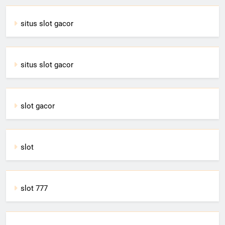
situs slot gacor
situs slot gacor
slot gacor
slot
slot 777