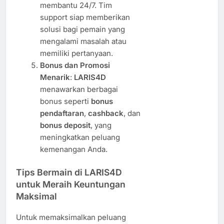
membantu 24/7. Tim
support siap memberikan
solusi bagi pemain yang
mengalami masalah atau
memiliki pertanyaan.
Bonus dan Promosi
Menarik
:
LARIS4D
menawarkan berbagai
bonus seperti
bonus
pendaftaran
,
cashback
, dan
bonus deposit
, yang
meningkatkan peluang
kemenangan Anda.
Tips Bermain di LARIS4D
untuk Meraih Keuntungan
Maksimal
Untuk memaksimalkan peluang