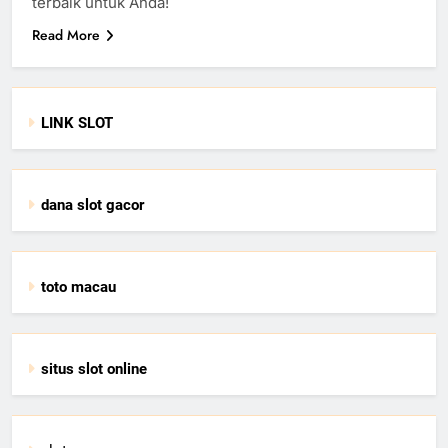
terbaik untuk Anda!
Read More
LINK SLOT
dana slot gacor
toto macau
situs slot online