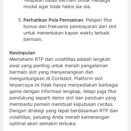
Tetapkan batas bermain untuk menjaga
modal agar tidak habis sia-sia.
Perhatikan Pola Permainan:
Pelajari fitur
bonus dan frekuensi pembayaran dari slot
untuk menentukan kapan waktu terbaik
bermain.
Kesimpulan
Memahami RTP dan volatilitas adalah langkah
awal yang penting untuk meraih pengalaman
bermain slot yang menyenangkan dan
menguntungkan di Corlaslot. Platform slot
terpercaya ini tidak hanya menyediakan berbagai
game dengan informasi lengkap, tetapi juga fitur
pendukung seperti demo slot dan panduan yang
membantu pemain membuat keputusan cerdas.
Dengan strategi yang tepat berdasarkan RTP dan
volatilitas, peluang Anda meraih kemenangan
optimal akan semakin terbuka.