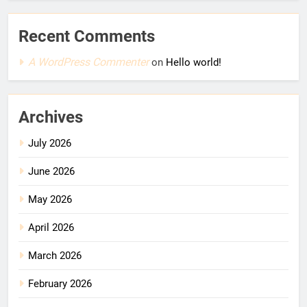
Recent Comments
A WordPress Commenter
on
Hello world!
Archives
July 2026
June 2026
May 2026
April 2026
March 2026
February 2026