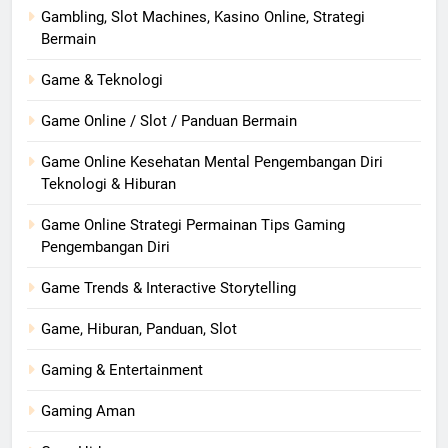
Gambling, Slot Machines, Kasino Online, Strategi
Bermain
Game & Teknologi
Game Online / Slot / Panduan Bermain
Game Online Kesehatan Mental Pengembangan Diri
Teknologi & Hiburan
Game Online Strategi Permainan Tips Gaming
Pengembangan Diri
Game Trends & Interactive Storytelling
Game, Hiburan, Panduan, Slot
Gaming & Entertainment
Gaming Aman