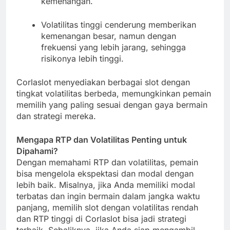
kemenangan.
Volatilitas tinggi cenderung memberikan
kemenangan besar, namun dengan
frekuensi yang lebih jarang, sehingga
risikonya lebih tinggi.
Corlaslot menyediakan berbagai slot dengan
tingkat volatilitas berbeda, memungkinkan pemain
memilih yang paling sesuai dengan gaya bermain
dan strategi mereka.
Mengapa RTP dan Volatilitas Penting untuk
Dipahami?
Dengan memahami RTP dan volatilitas, pemain
bisa mengelola ekspektasi dan modal dengan
lebih baik. Misalnya, jika Anda memiliki modal
terbatas dan ingin bermain dalam jangka waktu
panjang, memilih slot dengan volatilitas rendah
dan RTP tinggi di Corlaslot bisa jadi strategi