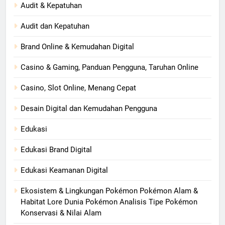
Audit & Kepatuhan
Audit dan Kepatuhan
Brand Online & Kemudahan Digital
Casino & Gaming, Panduan Pengguna, Taruhan Online
Casino, Slot Online, Menang Cepat
Desain Digital dan Kemudahan Pengguna
Edukasi
Edukasi Brand Digital
Edukasi Keamanan Digital
Ekosistem & Lingkungan Pokémon Pokémon Alam &
Habitat Lore Dunia Pokémon Analisis Tipe Pokémon
Konservasi & Nilai Alam