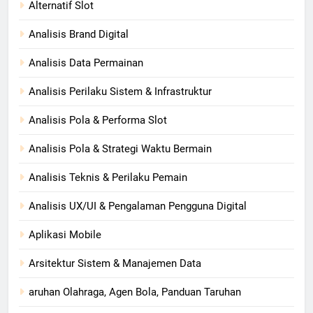
Alternatif Slot
Analisis Brand Digital
Analisis Data Permainan
Analisis Perilaku Sistem & Infrastruktur
Analisis Pola & Performa Slot
Analisis Pola & Strategi Waktu Bermain
Analisis Teknis & Perilaku Pemain
Analisis UX/UI & Pengalaman Pengguna Digital
Aplikasi Mobile
Arsitektur Sistem & Manajemen Data
aruhan Olahraga, Agen Bola, Panduan Taruhan