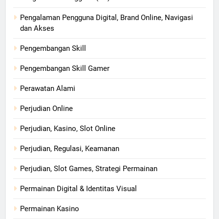
Pengalaman Pengguna Digital, Brand Online, Navigasi
dan Akses
Pengembangan Skill
Pengembangan Skill Gamer
Perawatan Alami
Perjudian Online
Perjudian, Kasino, Slot Online
Perjudian, Regulasi, Keamanan
Perjudian, Slot Games, Strategi Permainan
Permainan Digital & Identitas Visual
Permainan Kasino