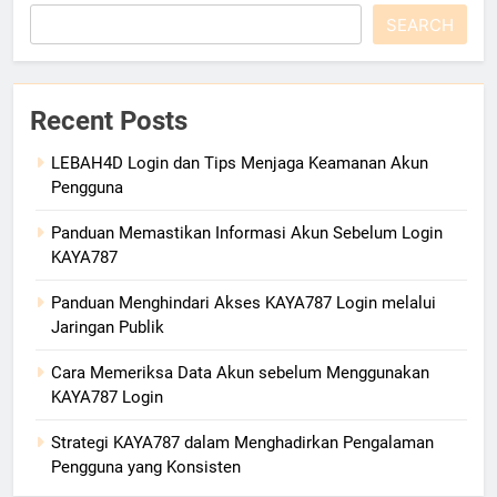
SEARCH
Recent Posts
LEBAH4D Login dan Tips Menjaga Keamanan Akun
Pengguna
Panduan Memastikan Informasi Akun Sebelum Login
KAYA787
Panduan Menghindari Akses KAYA787 Login melalui
Jaringan Publik
Cara Memeriksa Data Akun sebelum Menggunakan
KAYA787 Login
Strategi KAYA787 dalam Menghadirkan Pengalaman
Pengguna yang Konsisten