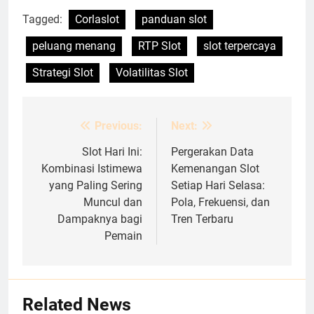
Tagged:
Corlaslot
panduan slot
peluang menang
RTP Slot
slot terpercaya
Strategi Slot
Volatilitas Slot
Previous:
Next:
Post
navigation
Slot Hari Ini:
Pergerakan Data
Kombinasi Istimewa
Kemenangan Slot
yang Paling Sering
Setiap Hari Selasa:
Muncul dan
Pola, Frekuensi, dan
Dampaknya bagi
Tren Terbaru
Pemain
Related News