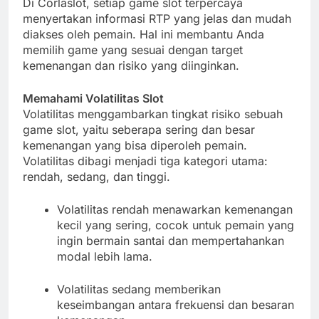
Di Corlaslot, setiap game slot terpercaya
menyertakan informasi RTP yang jelas dan mudah
diakses oleh pemain. Hal ini membantu Anda
memilih game yang sesuai dengan target
kemenangan dan risiko yang diinginkan.
Memahami Volatilitas Slot
Volatilitas menggambarkan tingkat risiko sebuah
game slot, yaitu seberapa sering dan besar
kemenangan yang bisa diperoleh pemain.
Volatilitas dibagi menjadi tiga kategori utama:
rendah, sedang, dan tinggi.
Volatilitas rendah menawarkan kemenangan
kecil yang sering, cocok untuk pemain yang
ingin bermain santai dan mempertahankan
modal lebih lama.
Volatilitas sedang memberikan
keseimbangan antara frekuensi dan besaran