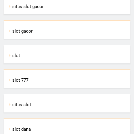
situs slot gacor
slot gacor
slot
slot 777
situs slot
slot dana