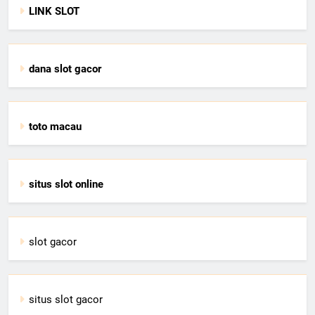
LINK SLOT
dana slot gacor
toto macau
situs slot online
slot gacor
situs slot gacor