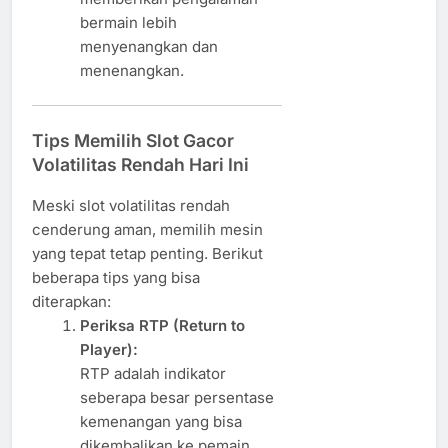
bermain lebih
menyenangkan dan
menenangkan.
Tips Memilih Slot Gacor
Volatilitas Rendah Hari Ini
Meski slot volatilitas rendah
cenderung aman, memilih mesin
yang tepat tetap penting. Berikut
beberapa tips yang bisa
diterapkan:
Periksa RTP (Return to
Player):
RTP adalah indikator
seberapa besar persentase
kemenangan yang bisa
dikembalikan ke pemain.