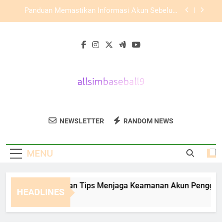
Skip
Panduan Menghindari Akses KAYA787 Login
to
melalui Jaringan Publik
content
Cara Memeriksa Data Akun sebelum
Menggunakan KAYA787 Login
LEBAH4D Login dan Tips Menjaga Keamanan
Akun Pengguna
Panduan Memastikan Informasi Akun Sebelum
Login KAYA787
Panduan Menghindari Akses KAYA787 Login
melalui Jaringan Publik
All Sim Baseball
Mainkan Baseball Online Di All Sim Baseball
Cara Memeriksa Data Akun sebelum
NEWSLETTER
RANDOM NEWS
9
Menggunakan KAYA787 Login
9. Pengalaman Game Yang Seru Dan
Realistis.
MENU
BAH4D Login dan Tips Menjaga Keamanan Akun Pengguna
HEADLINES
Weeks Ago