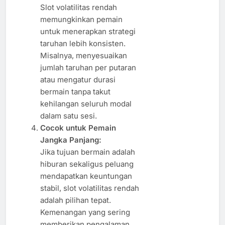
Slot volatilitas rendah
memungkinkan pemain
untuk menerapkan strategi
taruhan lebih konsisten.
Misalnya, menyesuaikan
jumlah taruhan per putaran
atau mengatur durasi
bermain tanpa takut
kehilangan seluruh modal
dalam satu sesi.
Cocok untuk Pemain
Jangka Panjang:
Jika tujuan bermain adalah
hiburan sekaligus peluang
mendapatkan keuntungan
stabil, slot volatilitas rendah
adalah pilihan tepat.
Kemenangan yang sering
memberikan pengalaman