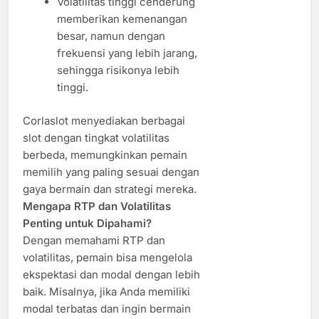
Volatilitas tinggi cenderung
memberikan kemenangan
besar, namun dengan
frekuensi yang lebih jarang,
sehingga risikonya lebih
tinggi.
Corlaslot menyediakan berbagai
slot dengan tingkat volatilitas
berbeda, memungkinkan pemain
memilih yang paling sesuai dengan
gaya bermain dan strategi mereka.
Mengapa RTP dan Volatilitas
Penting untuk Dipahami?
Dengan memahami RTP dan
volatilitas, pemain bisa mengelola
ekspektasi dan modal dengan lebih
baik. Misalnya, jika Anda memiliki
modal terbatas dan ingin bermain