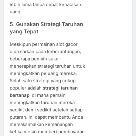
lebih lama tanpa cepat kehabisan
uang.
5.
Gunakan Strategi Taruhan
yang Tepat
Meskipun permainan slot gacor
dida sarkan pada keberuntungan,
beberapa pemain suka
menerapkan strategi taruhan untuk
meningkatkan peluang mereka.
Salah satu strategi yang cukup
populer adalah
strategi taruhan
bertahap
, di mana pemain
meningkatkan taruhan mereka
sedikit demi sedikit setelah setiap
putaran. Ini dapat membantu Anda
memaksimalkan kemenangan
ketika mesin memberi pembayaran