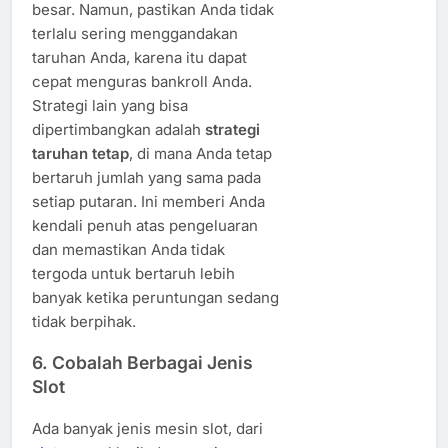
besar. Namun, pastikan Anda tidak
terlalu sering menggandakan
taruhan Anda, karena itu dapat
cepat menguras bankroll Anda.
Strategi lain yang bisa
dipertimbangkan adalah
strategi
taruhan tetap
, di mana Anda tetap
bertaruh jumlah yang sama pada
setiap putaran. Ini memberi Anda
kendali penuh atas pengeluaran
dan memastikan Anda tidak
tergoda untuk bertaruh lebih
banyak ketika peruntungan sedang
tidak berpihak.
6.
Cobalah Berbagai Jenis
Slot
Ada banyak jenis mesin slot, dari