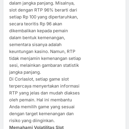
dalam jangka panjang. Misalnya,
slot dengan RTP 96% berarti dari
setiap Rp 100 yang dipertaruhkan,
secara teoritis Rp 96 akan
dikembalikan kepada pemain
dalam bentuk kemenangan,
sementara sisanya adalah
keuntungan kasino. Namun, RTP
tidak menjamin kemenangan setiap
sesi, melainkan gambaran statistik
jangka panjang.
Di Corlaslot, setiap game slot
terpercaya menyertakan informasi
RTP yang jelas dan mudah diakses
oleh pemain. Hal ini membantu
Anda memilih game yang sesuai
dengan target kemenangan dan
risiko yang diinginkan.
Memahami Volatilitas Slot