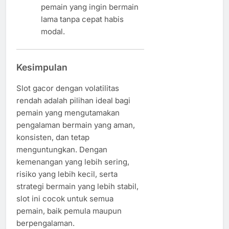
pemain yang ingin bermain
lama tanpa cepat habis
modal.
Kesimpulan
Slot gacor dengan volatilitas
rendah adalah pilihan ideal bagi
pemain yang mengutamakan
pengalaman bermain yang aman,
konsisten, dan tetap
menguntungkan. Dengan
kemenangan yang lebih sering,
risiko yang lebih kecil, serta
strategi bermain yang lebih stabil,
slot ini cocok untuk semua
pemain, baik pemula maupun
berpengalaman.