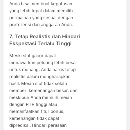
Anda bisa membuat keputusan
yang lebih tepat dalam memilih
permainan yang sesuai dengan
preferensi dan anggaran Anda.
7.
Tetap Realistis dan Hindari
Ekspektasi Terlalu Tinggi
Meski slot gacor dapat
menawarkan peluang lebih besar
untuk menang, Anda harus tetap
realistis dalam mengharapkan
hasil. Mesin slot tidak selalu
memberi kemenangan besar, dan
meskipun Anda memilih mesin
dengan RTP tinggi atau
memanfaatkan fitur bonus,
kemenangan tidak dapat
diprediksi. Hindari perasaan