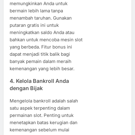
memungkinkan Anda untuk
bermain lebih lama tanpa
menambah taruhan. Gunakan
putaran gratis ini untuk
meningkatkan saldo Anda atau
bahkan untuk mencoba mesin slot
yang berbeda. Fitur bonus ini
dapat menjadi titik balik bagi
banyak pemain dalam meraih
kemenangan yang lebih besar.
4.
Kelola Bankroll Anda
dengan Bijak
Mengelola bankroll adalah salah
satu aspek terpenting dalam
permainan slot. Penting untuk
menetapkan batas kerugian dan
kemenangan sebelum mulai