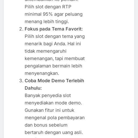
Pilih slot dengan RTP
minimal 95% agar peluang
menang lebih tinggi.
Fokus pada Tema Favorit:
Pilih slot dengan tema yang
menarik bagi Anda. Hal ini
tidak memengaruhi
kemenangan, tapi membuat
pengalaman bermain lebih
menyenangkan.
Coba Mode Demo Terlebih
Dahulu:
Banyak penyedia slot
menyediakan mode demo.
Gunakan fitur ini untuk
mengenal pola pembayaran
dan bonus sebelum
bertaruh dengan uang asli.