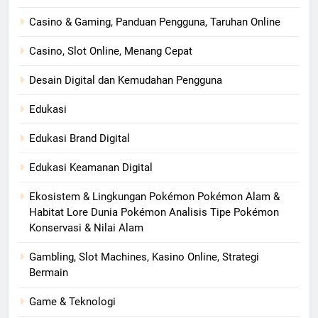
Casino & Gaming, Panduan Pengguna, Taruhan Online
Casino, Slot Online, Menang Cepat
Desain Digital dan Kemudahan Pengguna
Edukasi
Edukasi Brand Digital
Edukasi Keamanan Digital
Ekosistem & Lingkungan Pokémon Pokémon Alam &
Habitat Lore Dunia Pokémon Analisis Tipe Pokémon
Konservasi & Nilai Alam
Gambling, Slot Machines, Kasino Online, Strategi
Bermain
Game & Teknologi