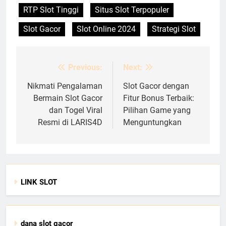
RTP Slot Tinggi
Situs Slot Terpopuler
Slot Gacor
Slot Online 2024
Strategi Slot
Previous:
Next:
Post
navigation
Nikmati Pengalaman
Slot Gacor dengan
Bermain Slot Gacor
Fitur Bonus Terbaik:
dan Togel Viral
Pilihan Game yang
Resmi di LARIS4D
Menguntungkan
LINK SLOT
dana slot gacor