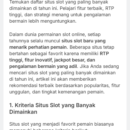
Temukan daftar situs slot yang paling banyak
dimainkan di tahun ini. Pelajari fitur terbaik, RTP
tinggi, dan strategi menang untuk pengalaman
bermain lebih menguntungkan.
Dalam dunia permainan slot online, setiap
tahunnya selalu muncul
situs slot baru yang
menarik perhatian pemain
. Beberapa situs tetap
bertahan sebagai favorit karena memiliki
RTP
tinggi, fitur inovatif, jackpot besar, dan
pengalaman bermain yang adil
. Jika Anda sedang
mencari situs slot yang paling banyak dimainkan
di tahun ini, artikel ini akan memberikan
rekomendasi terbaik berdasarkan popularitas, fitur
unggulan, dan tingkat kemenangan pemain.
1. Kriteria Situs Slot yang Banyak
Dimainkan
Situs slot yang menjadi favorit pemain biasanya