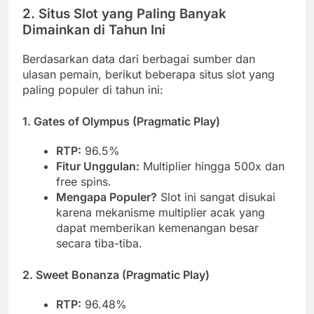
2. Situs Slot yang Paling Banyak
Dimainkan di Tahun Ini
Berdasarkan data dari berbagai sumber dan
ulasan pemain, berikut beberapa situs slot yang
paling populer di tahun ini:
1. Gates of Olympus (Pragmatic Play)
RTP:
96.5%
Fitur Unggulan:
Multiplier hingga 500x dan
free spins.
Mengapa Populer?
Slot ini sangat disukai
karena mekanisme multiplier acak yang
dapat memberikan kemenangan besar
secara tiba-tiba.
2. Sweet Bonanza (Pragmatic Play)
RTP:
96.48%