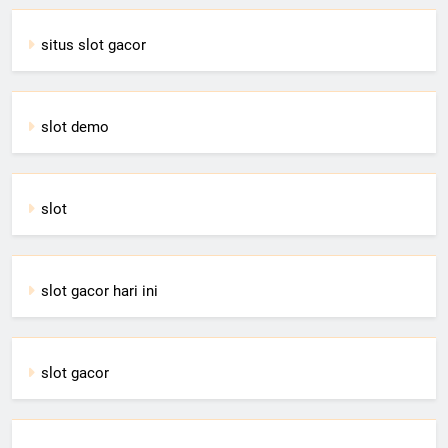
situs slot gacor
slot demo
slot
slot gacor hari ini
slot gacor