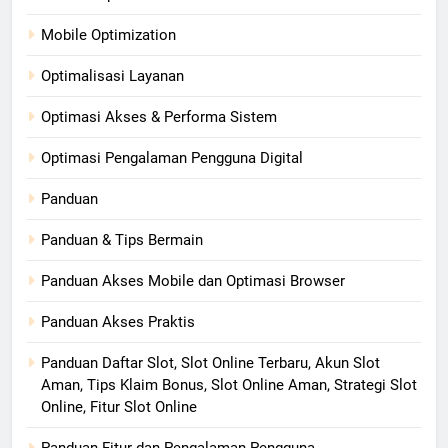
Mobile Optimization
Optimalisasi Layanan
Optimasi Akses & Performa Sistem
Optimasi Pengalaman Pengguna Digital
Panduan
Panduan & Tips Bermain
Panduan Akses Mobile dan Optimasi Browser
Panduan Akses Praktis
Panduan Daftar Slot, Slot Online Terbaru, Akun Slot
Aman, Tips Klaim Bonus, Slot Online Aman, Strategi Slot
Online, Fitur Slot Online
Panduan Fitur dan Pengalaman Pengguna