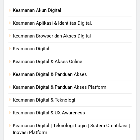
Keamanan Akun Digital
Keamanan Aplikasi & Identitas Digital.
Keamanan Browser dan Akses Digital
Keamanan Digital
Keamanan Digital & Akses Online
Keamanan Digital & Panduan Akses
Keamanan Digital & Panduan Akses Platform
Keamanan Digital & Teknologi
Keamanan Digital & UX Awareness
Keamanan Digital | Teknologi Login | Sistem Otentikasi |
Inovasi Platform