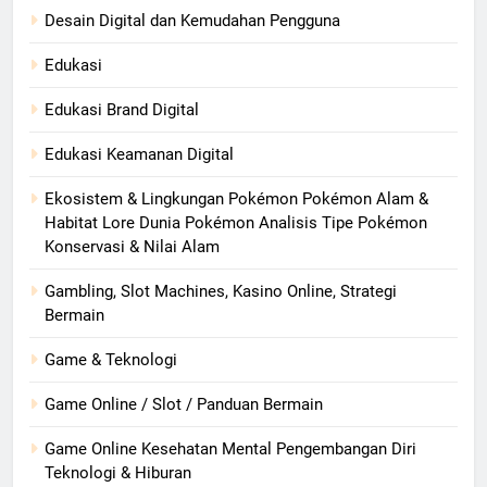
Desain Digital dan Kemudahan Pengguna
Edukasi
Edukasi Brand Digital
Edukasi Keamanan Digital
Ekosistem & Lingkungan Pokémon Pokémon Alam &
Habitat Lore Dunia Pokémon Analisis Tipe Pokémon
Konservasi & Nilai Alam
Gambling, Slot Machines, Kasino Online, Strategi
Bermain
Game & Teknologi
Game Online / Slot / Panduan Bermain
Game Online Kesehatan Mental Pengembangan Diri
Teknologi & Hiburan