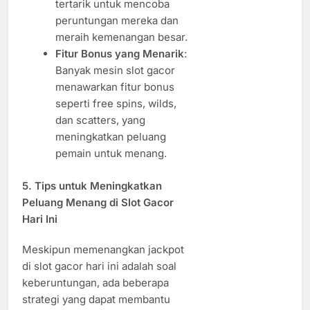
tertarik untuk mencoba
peruntungan mereka dan
meraih kemenangan besar.
Fitur Bonus yang Menarik
:
Banyak mesin slot gacor
menawarkan fitur bonus
seperti free spins, wilds,
dan scatters, yang
meningkatkan peluang
pemain untuk menang.
5.
Tips untuk Meningkatkan
Peluang Menang di Slot Gacor
Hari Ini
Meskipun memenangkan jackpot
di slot gacor hari ini adalah soal
keberuntungan, ada beberapa
strategi yang dapat membantu