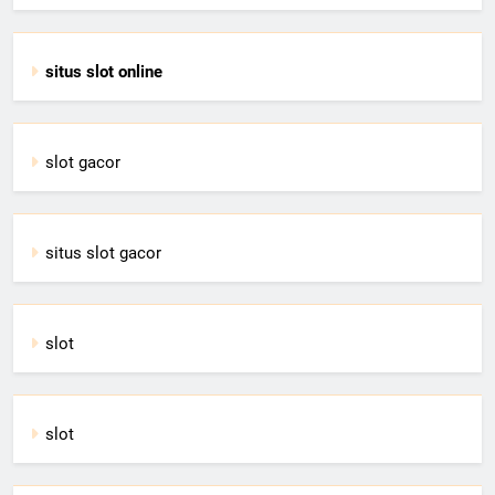
situs slot online
slot gacor
situs slot gacor
slot
slot