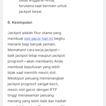
batas anggaran Anda,
terutama saat bermain untuk
jackpot besar.
6.
Kesimpulan
Jackpot adalah fitur utama yang
membuat
slot gacor hari ini
begitu
menarik bagi banyak pemain.
Memahami cara kerja jackpot—
baik jackpot tetap maupun jackpot
progresif—akan membantu Anda
membuat keputusan yang lebih
bijak saat memilih mesin slot.
Meskipun peluang memenangkan
jackpot progresif sangat kecil,
mesin slot gacor dengan RTP
tinggi menawarkan peluang
menang yang lebih baik dan hadiah