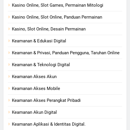
Kasino Online, Slot Games, Permainan Mitologi
Kasino Online, Slot Online, Panduan Permainan
Kasino, Slot Online, Desain Permainan
Keamanan & Edukasi Digital
Keamanan & Privasi, Panduan Pengguna, Taruhan Online
Keamanan & Teknologi Digital
Keamanan Akses Akun
Keamanan Akses Mobile
Keamanan Akses Perangkat Pribadi
Keamanan Akun Digital
Keamanan Aplikasi & Identitas Digital.