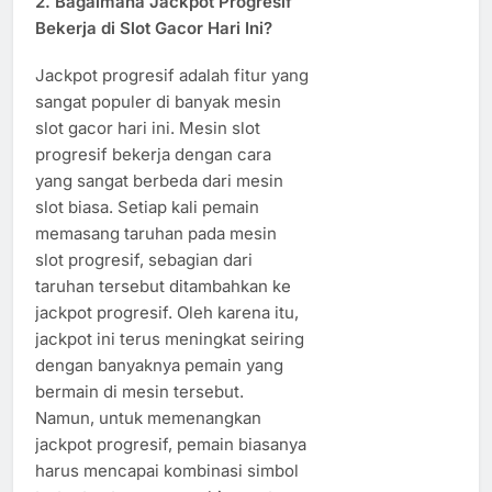
2.
Bagaimana Jackpot Progresif
Bekerja di Slot Gacor Hari Ini?
Jackpot progresif adalah fitur yang
sangat populer di banyak mesin
slot gacor hari ini. Mesin slot
progresif bekerja dengan cara
yang sangat berbeda dari mesin
slot biasa. Setiap kali pemain
memasang taruhan pada mesin
slot progresif, sebagian dari
taruhan tersebut ditambahkan ke
jackpot progresif. Oleh karena itu,
jackpot ini terus meningkat seiring
dengan banyaknya pemain yang
bermain di mesin tersebut.
Namun, untuk memenangkan
jackpot progresif, pemain biasanya
harus mencapai kombinasi simbol