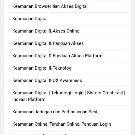
Keamanan Browser dan Akses Digital
Keamanan Digital
Keamanan Digital & Akses Online
Keamanan Digital & Panduan Akses
Keamanan Digital & Panduan Akses Platform
Keamanan Digital & Teknologi
Keamanan Digital & UX Awareness
Keamanan Digital | Teknologi Login | Sistem Otentikasi |
Inovasi Platform
Keamanan Jaringan dan Perlindungan Sesi
Keamanan Online, Taruhan Online, Panduan Login