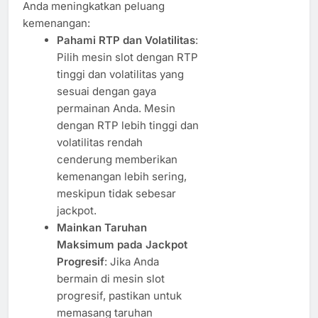
Anda meningkatkan peluang
kemenangan:
Pahami RTP dan Volatilitas
:
Pilih mesin slot dengan RTP
tinggi dan volatilitas yang
sesuai dengan gaya
permainan Anda. Mesin
dengan RTP lebih tinggi dan
volatilitas rendah
cenderung memberikan
kemenangan lebih sering,
meskipun tidak sebesar
jackpot.
Mainkan Taruhan
Maksimum pada Jackpot
Progresif
: Jika Anda
bermain di mesin slot
progresif, pastikan untuk
memasang taruhan