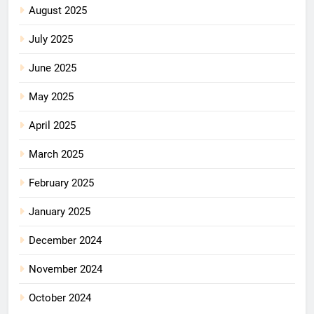
August 2025
July 2025
June 2025
May 2025
April 2025
March 2025
February 2025
January 2025
December 2024
November 2024
October 2024