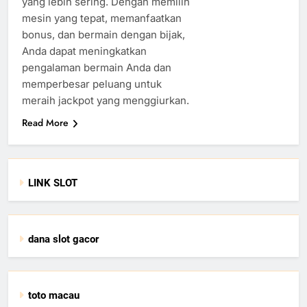
yang lebih sering. Dengan memilih
mesin yang tepat, memanfaatkan
bonus, dan bermain dengan bijak,
Anda dapat meningkatkan
pengalaman bermain Anda dan
memperbesar peluang untuk
meraih jackpot yang menggiurkan.
Read More
LINK SLOT
dana slot gacor
toto macau