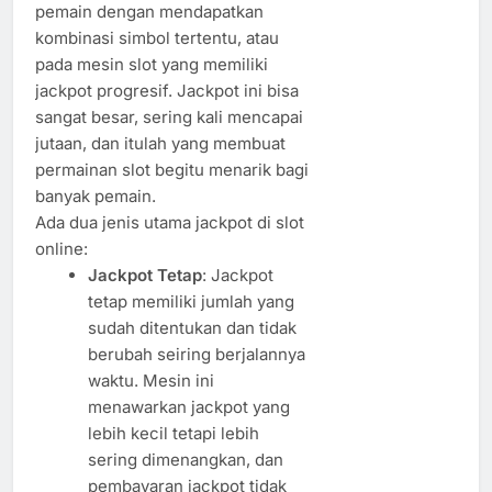
pemain dengan mendapatkan
kombinasi simbol tertentu, atau
pada mesin slot yang memiliki
jackpot progresif. Jackpot ini bisa
sangat besar, sering kali mencapai
jutaan, dan itulah yang membuat
permainan slot begitu menarik bagi
banyak pemain.
Ada dua jenis utama jackpot di slot
online:
Jackpot Tetap
: Jackpot
tetap memiliki jumlah yang
sudah ditentukan dan tidak
berubah seiring berjalannya
waktu. Mesin ini
menawarkan jackpot yang
lebih kecil tetapi lebih
sering dimenangkan, dan
pembayaran jackpot tidak