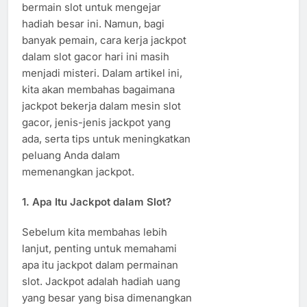
bermain slot untuk mengejar
hadiah besar ini. Namun, bagi
banyak pemain, cara kerja jackpot
dalam slot gacor hari ini masih
menjadi misteri. Dalam artikel ini,
kita akan membahas bagaimana
jackpot bekerja dalam mesin slot
gacor, jenis-jenis jackpot yang
ada, serta tips untuk meningkatkan
peluang Anda dalam
memenangkan jackpot.
1.
Apa Itu Jackpot dalam Slot?
Sebelum kita membahas lebih
lanjut, penting untuk memahami
apa itu jackpot dalam permainan
slot. Jackpot adalah hadiah uang
yang besar yang bisa dimenangkan