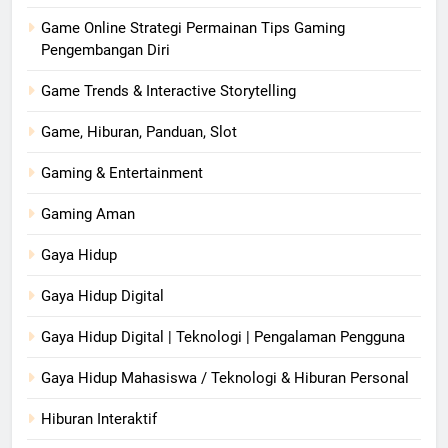
Game Online Strategi Permainan Tips Gaming
Pengembangan Diri
Game Trends & Interactive Storytelling
Game, Hiburan, Panduan, Slot
Gaming & Entertainment
Gaming Aman
Gaya Hidup
Gaya Hidup Digital
Gaya Hidup Digital | Teknologi | Pengalaman Pengguna
Gaya Hidup Mahasiswa / Teknologi & Hiburan Personal
Hiburan Interaktif