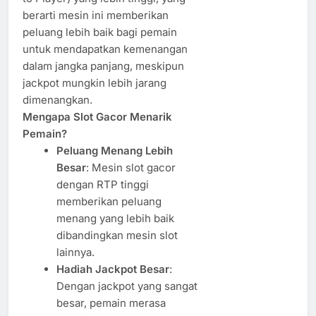
berarti mesin ini memberikan
peluang lebih baik bagi pemain
untuk mendapatkan kemenangan
dalam jangka panjang, meskipun
jackpot mungkin lebih jarang
dimenangkan.
Mengapa Slot Gacor Menarik
Pemain?
Peluang Menang Lebih
Besar
: Mesin slot gacor
dengan RTP tinggi
memberikan peluang
menang yang lebih baik
dibandingkan mesin slot
lainnya.
Hadiah Jackpot Besar
:
Dengan jackpot yang sangat
besar, pemain merasa