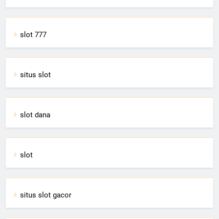
slot 777
situs slot
slot dana
slot
situs slot gacor