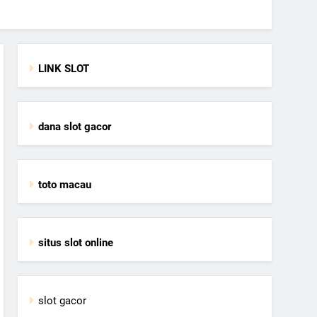
LINK SLOT
dana slot gacor
toto macau
situs slot online
slot gacor