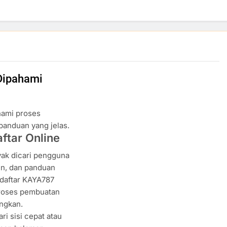
Dipahami
ami proses
panduan yang jelas.
ftar Online
yak dicari pengguna
in, dan panduan
daftar KAYA787
proses pembuatan
ungkan.
ri sisi cepat atau