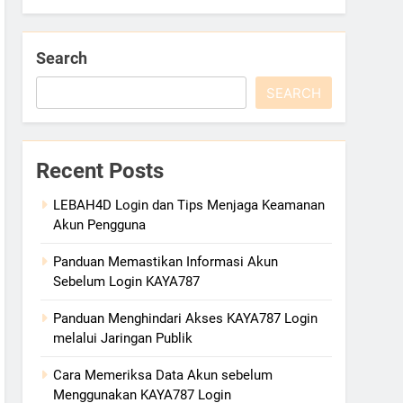
Search
SEARCH
Recent Posts
LEBAH4D Login dan Tips Menjaga Keamanan
Akun Pengguna
Panduan Memastikan Informasi Akun
Sebelum Login KAYA787
Panduan Menghindari Akses KAYA787 Login
melalui Jaringan Publik
Cara Memeriksa Data Akun sebelum
Menggunakan KAYA787 Login