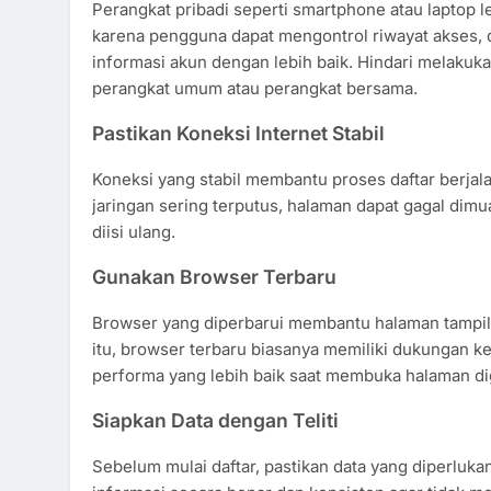
Perangkat pribadi seperti smartphone atau laptop l
karena pengguna dapat mengontrol riwayat akses, 
informasi akun dengan lebih baik. Hindari melakukan
perangkat umum atau perangkat bersama.
Pastikan Koneksi Internet Stabil
Koneksi yang stabil membantu proses daftar berjala
jaringan sering terputus, halaman dapat gagal dimua
diisi ulang.
Gunakan Browser Terbaru
Browser yang diperbarui membantu halaman tampil l
itu, browser terbaru biasanya memiliki dukungan 
performa yang lebih baik saat membuka halaman dig
Siapkan Data dengan Teliti
Sebelum mulai daftar, pastikan data yang diperlukan