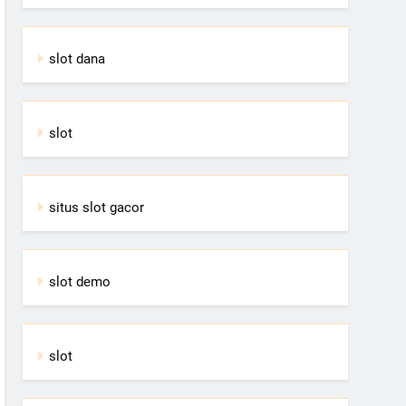
slot dana
slot
situs slot gacor
slot demo
slot