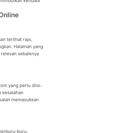
menimbulkan kendala
Online
n terlihat rapi,
ngkan. Halaman yang
 relevan sebaiknya
m yang perlu diisi.
h kesalahan
 salah memasukkan
terburu-buru,