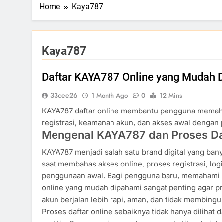
Home
Kaya787
Kaya787
Daftar KAYA787 Online yang Mudah 
33cee26
1 Month Ago
0
12 Mins
KAYA787 daftar online membantu pengguna memah
registrasi, keamanan akun, dan akses awal dengan 
Mengenal KAYA787 dan Proses Da
KAYA787 menjadi salah satu brand digital yang ban
saat membahas akses online, proses registrasi, log
penggunaan awal. Bagi pengguna baru, memahami 
online yang mudah dipahami sangat penting agar 
akun berjalan lebih rapi, aman, dan tidak membing
Proses daftar online sebaiknya tidak hanya dilihat da