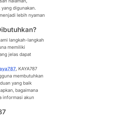
asan halaman,
t yang digunakan.
menjadi lebih nyaman
Dibutuhkan?
ami langkah-langkah
na memiliki
ang jelas dapat
kaya787
, KAYA787
ngguna membutuhkan
nduan yang baik
iapkan, bagaimana
a informasi akun
87