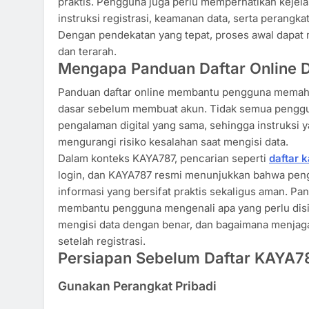
praktis. Pengguna juga perlu memperhatikan kejel
instruksi registrasi, keamanan data, serta perangka
Dengan pendekatan yang tepat, proses awal dapat 
dan terarah.
Mengapa Panduan Daftar Online 
Panduan daftar online membantu pengguna memah
dasar sebelum membuat akun. Tidak semua penggu
pengalaman digital yang sama, sehingga instruksi y
mengurangi risiko kesalahan saat mengisi data.
Dalam konteks KAYA787, pencarian seperti
daftar 
login, dan KAYA787 resmi menunjukkan bahwa pe
informasi yang bersifat praktis sekaligus aman. Pa
membantu pengguna mengenali apa yang perlu dis
mengisi data dengan benar, dan bagaimana menjag
setelah registrasi.
Persiapan Sebelum Daftar KAYA7
Gunakan Perangkat Pribadi