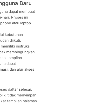
engguna Baru
gguna dapat membuat
-hari. Proses ini
tphone atau laptop
lui kebutuhan
udah diikuti.
memiliki instruksi
 tidak membingungkan.
enal tampilan
guna dapat
masi, dan alur akses
ses daftar selesai.
blik, tidak menyimpan
iksa tampilan halaman