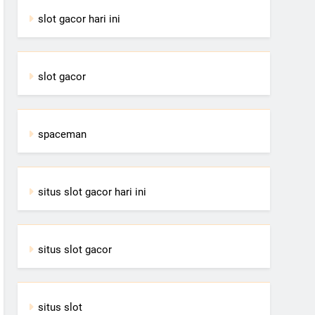
slot gacor hari ini
slot gacor
spaceman
situs slot gacor hari ini
situs slot gacor
situs slot