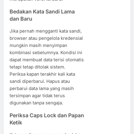
Bedakan Kata Sandi Lama
dan Baru
Jika pernah mengganti kata sandi,
browser atau pengelola kredensial
mungkin masih menyimpan
kombinasi sebelumnya. Kondisi ini
dapat membuat data terisi otomatis
tetapi tetap ditolak sistem.
Periksa kapan terakhir kali kata
sandi diperbarui. Hapus atau
perbarui data lama yang masih
tersimpan agar tidak terus
digunakan tanpa sengaja.
Periksa Caps Lock dan Papan
Ketik