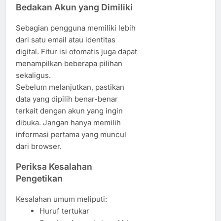
Bedakan Akun yang Dimiliki
Sebagian pengguna memiliki lebih
dari satu email atau identitas
digital. Fitur isi otomatis juga dapat
menampilkan beberapa pilihan
sekaligus.
Sebelum melanjutkan, pastikan
data yang dipilih benar-benar
terkait dengan akun yang ingin
dibuka. Jangan hanya memilih
informasi pertama yang muncul
dari browser.
Periksa Kesalahan
Pengetikan
Kesalahan umum meliputi:
Huruf tertukar