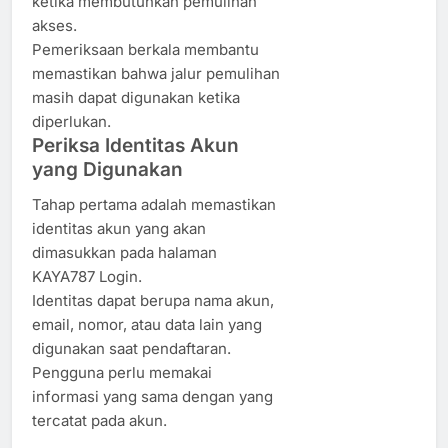
ketika membutuhkan pemulihan
akses.
Pemeriksaan berkala membantu
memastikan bahwa jalur pemulihan
masih dapat digunakan ketika
diperlukan.
Periksa Identitas Akun
yang Digunakan
Tahap pertama adalah memastikan
identitas akun yang akan
dimasukkan pada halaman
KAYA787 Login.
Identitas dapat berupa nama akun,
email, nomor, atau data lain yang
digunakan saat pendaftaran.
Pengguna perlu memakai
informasi yang sama dengan yang
tercatat pada akun.