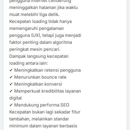
pengguna internet cenderung
meninggalkan halaman jika waktu
muat melebihi tiga detik.
Kecepatan loading tidak hanya
memengaruhi pengalaman
pengguna (UX), tetapi juga menjadi
faktor penting dalam algoritma
peringkat mesin pencari.
Dampak langsung kecepatan
loading antara lain:
✔ Meningkatkan retensi pengguna
✔ Menurunkan bounce rate
✔ Meningkatkan konversi
✔ Memperkuat kredibilitas layanan
digital
✔ Mendukung performa SEO
Kecepatan bukan lagi sekadar fitur
tambahan, melainkan standar
minimum dalam layanan berbasis