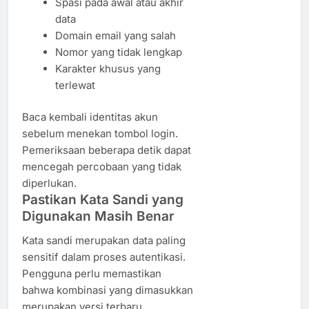
Spasi pada awal atau akhir
data
Domain email yang salah
Nomor yang tidak lengkap
Karakter khusus yang
terlewat
Baca kembali identitas akun
sebelum menekan tombol login.
Pemeriksaan beberapa detik dapat
mencegah percobaan yang tidak
diperlukan.
Pastikan Kata Sandi yang
Digunakan Masih Benar
Kata sandi merupakan data paling
sensitif dalam proses autentikasi.
Pengguna perlu memastikan
bahwa kombinasi yang dimasukkan
merupakan versi terbaru.