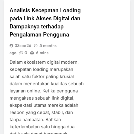
Analisis Kecepatan Loading
pada Link Akses Digital dan
Dampaknya terhadap
Pengalaman Pengguna
33cee26
5 months
ago
0
6 mins
Dalam ekosistem digital modern,
kecepatan loading merupakan
salah satu faktor paling krusial
dalam menentukan kualitas sebuah
layanan online. Ketika pengguna
mengakses sebuah link digital,
ekspektasi utama mereka adalah
respon yang cepat, stabil, dan
tanpa hambatan. Bahkan
keterlambatan satu hingga dua
detik saja dapat berdampak