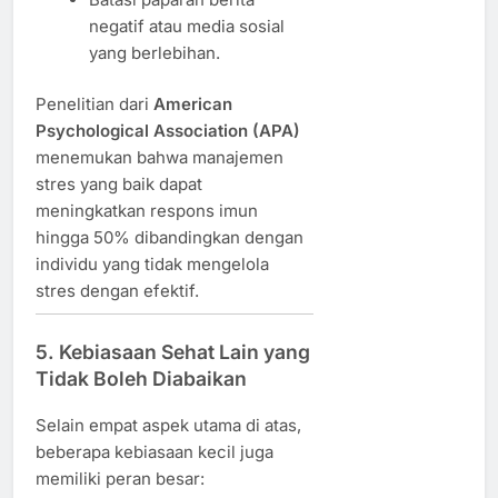
negatif atau media sosial
yang berlebihan.
Penelitian dari
American
Psychological Association (APA)
menemukan bahwa manajemen
stres yang baik dapat
meningkatkan respons imun
hingga 50% dibandingkan dengan
individu yang tidak mengelola
stres dengan efektif.
5. Kebiasaan Sehat Lain yang
Tidak Boleh Diabaikan
Selain empat aspek utama di atas,
beberapa kebiasaan kecil juga
memiliki peran besar: