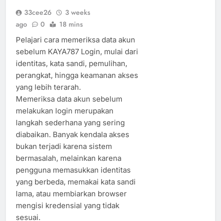
33cee26
3 weeks
ago
0
18 mins
Pelajari cara memeriksa data akun
sebelum KAYA787 Login, mulai dari
identitas, kata sandi, pemulihan,
perangkat, hingga keamanan akses
yang lebih terarah.
Memeriksa data akun sebelum
melakukan login merupakan
langkah sederhana yang sering
diabaikan. Banyak kendala akses
bukan terjadi karena sistem
bermasalah, melainkan karena
pengguna memasukkan identitas
yang berbeda, memakai kata sandi
lama, atau membiarkan browser
mengisi kredensial yang tidak
sesuai.