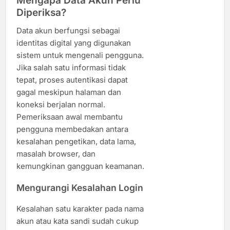
Mengapa Data Akun Perlu
Diperiksa?
Data akun berfungsi sebagai
identitas digital yang digunakan
sistem untuk mengenali pengguna.
Jika salah satu informasi tidak
tepat, proses autentikasi dapat
gagal meskipun halaman dan
koneksi berjalan normal.
Pemeriksaan awal membantu
pengguna membedakan antara
kesalahan pengetikan, data lama,
masalah browser, dan
kemungkinan gangguan keamanan.
Mengurangi Kesalahan Login
Kesalahan satu karakter pada nama
akun atau kata sandi sudah cukup