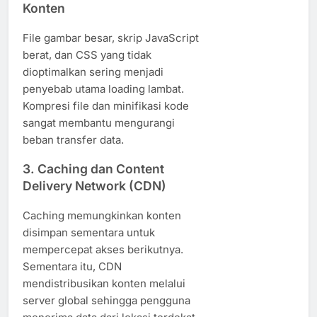
Konten
File gambar besar, skrip JavaScript
berat, dan CSS yang tidak
dioptimalkan sering menjadi
penyebab utama loading lambat.
Kompresi file dan minifikasi kode
sangat membantu mengurangi
beban transfer data.
3. Caching dan Content
Delivery Network (CDN)
Caching memungkinkan konten
disimpan sementara untuk
mempercepat akses berikutnya.
Sementara itu, CDN
mendistribusikan konten melalui
server global sehingga pengguna